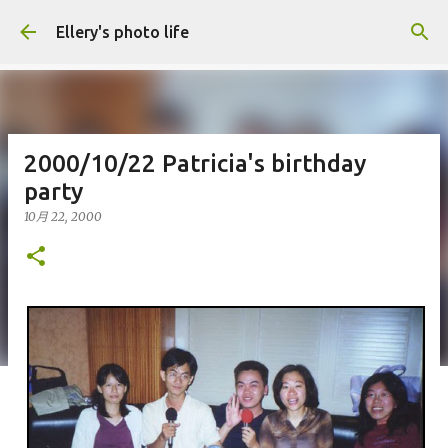
跳到主要內容
Ellery's photo life
2000/10/22 Patricia's birthday
party
10月 22, 2000