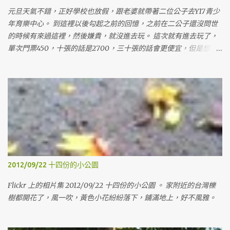
元旦天氣不錯，正好學校也放假，跟老婆就帶著二位公子去Y17青少
年育樂中心。 到這裡以後勾起之前的回憶，之前在二公子還沒問世
的時候有來過這裡，然後嫌貴，就沒進去玩。 這次就有進去玩了，
單次門票450，十張的話是2700，三十張的話會更便宜，但是想想
也沒用到那麼多，就算了，等有要的時候，再來找人一起買，這樣
才不會心痛。這次只買十張，買十張，是因為可以在我假日上課的
時候，老婆可以帶兩個小鬼來玩，然後也可以分兩張給姊姊，讓她
可以帶她女兒來玩玩。 裡面的空間蠻大的，有蠻多東西可以玩，有
沙子、球、積木、各式各樣的玩具，裡面的大姊姊還會講故事跟帶
著動手作一些東西。下午的場次人比較多，就開始有擁擠的感覺
了。 這次還是沒進旁邊的東和禪寺走走，遺憾。 Generated by
Flickr Album Maker
2012/09/22 十四份的小公園
Flickr 上的相片集 2012/09/22 十四份的小公園 。 家附近的台灣櫟
樹都開花了，風一吹，黃色小花紛紛落下，鋪滿地上，好不風雅。