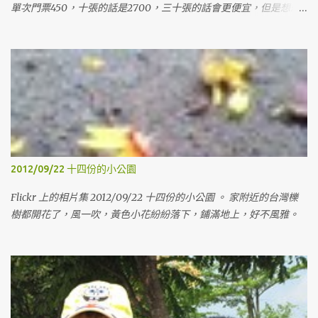
單次門票450，十張的話是2700，三十張的話會更便宜，但是想想
也沒用到那麼多，就算了，等有要的時候，再來找人一起買，這樣
才不會心痛。這次只買十張，買十張，是因為可以在我假日上課的
時候，老婆可以帶兩個小鬼來玩，然後也可以分兩張給姊姊，讓她
可以帶她女兒來玩玩。 裡面的空間蠻大的，有蠻多東西可以玩，有
沙子、球、積木、各式各樣的玩具，裡面的大姊姊還會講故事跟帶
著動手作一些東西。下午的場次人比較多，就開始有擁擠的感覺
了。 這次還是沒進旁邊的東和禪寺走走，遺憾。 Generated by
Flickr Album Maker
2012/09/22 十四份的小公園
Flickr 上的相片集 2012/09/22 十四份的小公園 。 家附近的台灣櫟
樹都開花了，風一吹，黃色小花紛紛落下，鋪滿地上，好不風雅。