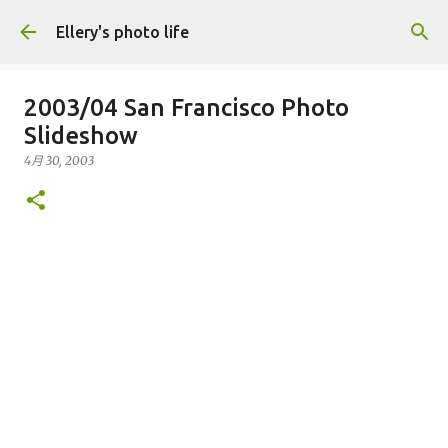
跳到主要內容
Ellery's photo life
2003/04 San Francisco Photo
Slideshow
4月 30, 2003