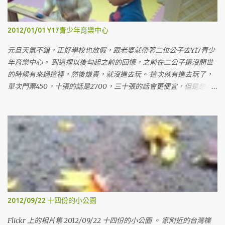
2012/01/01 Y17青少年育樂中心
元旦天氣不錯，正好學校也放假，跟老婆就帶著二位公子去Y17青少
年育樂中心。 到這裡以後勾起之前的回憶，之前在二公子還沒問世
的時候有來過這裡，然後嫌貴，就沒進去玩。 這次就有進去玩了，
單次門票450，十張的話是2700，三十張的話會更便宜，但是想想
也沒用到那麼多，就算了，等有要的時候，再來找人一起買，這樣
才不會心痛。這次只買十張，買十張，是因為可以在我假日上課的
時候，老婆可以帶兩個小鬼來玩，然後也可以分兩張給姊姊，讓她
可以帶她女兒來玩玩。 裡面的空間蠻大的，有蠻多東西可以玩，有
沙子、球、積木、各式各樣的玩具，裡面的大姊姊還會講故事跟帶
著動手作一些東西。下午的場次人比較多，就開始有擁擠的感覺
了。 這次還是沒進旁邊的東和禪寺走走，遺憾。 Generated by
Flickr Album Maker
2012/09/22 十四份的小公園
Flickr 上的相片集 2012/09/22 十四份的小公園 。 家附近的台灣櫟