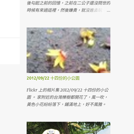
後勾起之前的回憶，之前在二公子還沒問世的
時候有來過這裡，然後嫌貴，就沒進去玩。
這次就有進去玩了，單次門票450，十張的話
是2700，三十張的話會更便宜，但是想想也
沒用到那麼多，就算了，等有要的時候，再來
找人一起買，這樣才不會心痛。這次只買十
張，買十張，是因為可以在我假日上課的時
候，老婆可以帶兩個小鬼來玩，然後也可以分
兩張給姊姊，讓她可以帶她女兒來玩玩。 裡
面的空間蠻大的，有蠻多東西可以玩，有沙
子、球、積木、各式各樣的玩具，裡面的大姊
2012/09/22 十四份的小公園
姊還會講故事跟帶著動手作一些東西。下午的
場次人比較多，就開始有擁擠的感覺了。 這
Flickr 上的相片集 2012/09/22 十四份的小公
次還是沒進旁邊的東和禪寺走走，遺憾。
園 。 家附近的台灣櫟樹都開花了，風一吹，
Generated by Flickr Album Maker
黃色小花紛紛落下，鋪滿地上，好不風雅。