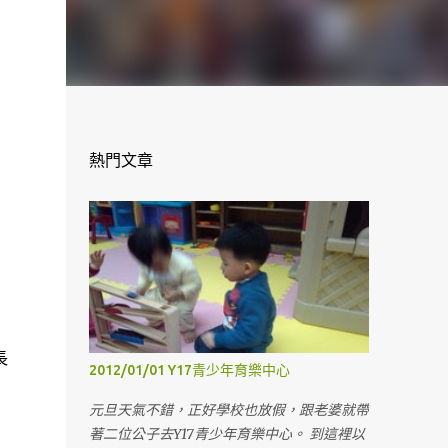
熱門文章
長
2012/01/01 Y17青少年育樂中心
元旦天氣不錯，正好學校也放假，跟老婆就帶
著二位公子去Y17青少年育樂中心。 到這裡以