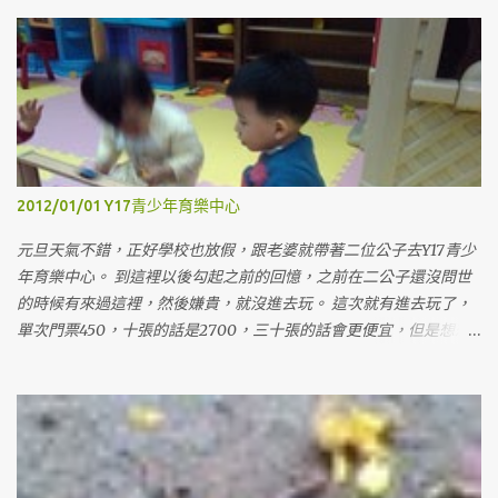
2012/01/01 Y17青少年育樂中心
元旦天氣不錯，正好學校也放假，跟老婆就帶著二位公子去Y17青少
年育樂中心。 到這裡以後勾起之前的回憶，之前在二公子還沒問世
的時候有來過這裡，然後嫌貴，就沒進去玩。 這次就有進去玩了，
單次門票450，十張的話是2700，三十張的話會更便宜，但是想想
也沒用到那麼多，就算了，等有要的時候，再來找人一起買，這樣
才不會心痛。這次只買十張，買十張，是因為可以在我假日上課的
時候，老婆可以帶兩個小鬼來玩，然後也可以分兩張給姊姊，讓她
可以帶她女兒來玩玩。 裡面的空間蠻大的，有蠻多東西可以玩，有
沙子、球、積木、各式各樣的玩具，裡面的大姊姊還會講故事跟帶
著動手作一些東西。下午的場次人比較多，就開始有擁擠的感覺