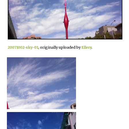
20071002-sky-01
, originally uploaded by
Ellery
.