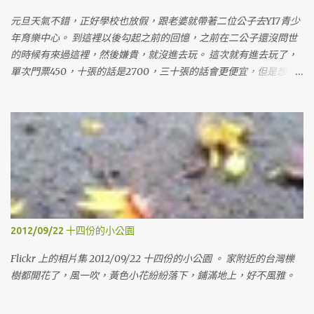
元旦天氣不錯，正好學校也放假，跟老婆就帶著二位公子去Y17青少
年育樂中心。 到這裡以後勾起之前的回憶，之前在二公子還沒問世
的時候有來過這裡，然後嫌貴，就沒進去玩。 這次就有進去玩了，
單次門票450，十張的話是2700，三十張的話會更便宜，但是想想
也沒用到那麼多，就算了，等有要的時候，再來找人一起買，這樣
才不會心痛。這次只買十張，買十張，是因為可以在我假日上課的
時候，老婆可以帶兩個小鬼來玩，然後也可以分兩張給姊姊，讓她
可以帶她女兒來玩玩。 裡面的空間蠻大的，有蠻多東西可以玩，有
沙子、球、積木、各式各樣的玩具，裡面的大姊姊還會講故事跟帶
著動手作一些東西。下午的場次人比較多，就開始有擁擠的感覺
了。 這次還是沒進旁邊的東和禪寺走走，遺憾。 Generated by
Flickr Album Maker
2012/09/22 十四份的小公園
Flickr 上的相片集 2012/09/22 十四份的小公園 。 家附近的台灣櫟
樹都開花了，風一吹，黃色小花紛紛落下，鋪滿地上，好不風雅。