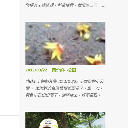
時候有來過這裡，然後嫌貴，就沒進去玩。
這次就有進去玩了，單次門票450，十張的話
是2700，三十張的話會更便宜，但是想想也
沒用到那麼多，就算了，等有要的時候，再來
找人一起買，這樣才不會心痛。這次只買十
張，買十張，是因為可以在我假日上課的時
候，老婆可以帶兩個小鬼來玩，然後也可以分
兩張給姊姊，讓她可以帶她女兒來玩玩。 裡
面的空間蠻大的，有蠻多東西可以玩，有沙
子、球、積木、各式各樣的玩具，裡面的大姊
2012/09/22 十四份的小公園
姊還會講故事跟帶著動手作一些東西。下午的
場次人比較多，就開始有擁擠的感覺了。 這
Flickr 上的相片集 2012/09/22 十四份的小公
次還是沒進旁邊的東和禪寺走走，遺憾。
園 。 家附近的台灣櫟樹都開花了，風一吹，
Generated by Flickr Album Maker
黃色小花紛紛落下，鋪滿地上，好不風雅。