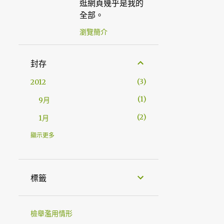
逛網頁幾乎是我的
全部。
瀏覽簡介
封存
3
2012
1
9月
2
1月
47
2011
顯示更多
1
11月
1
10月
標籤
6
6月
8
5月
檢舉濫用情形