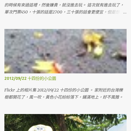
的時候有來過這裡，然後嫌貴，就沒進去玩。 這次就有進去玩了，
單次門票450，十張的話是2700，三十張的話會更便宜，但是想想
也沒用到那麼多，就算了，等有要的時候，再來找人一起買，這樣
才不會心痛。這次只買十張，買十張，是因為可以在我假日上課的
時候，老婆可以帶兩個小鬼來玩，然後也可以分兩張給姊姊，讓她
可以帶她女兒來玩玩。 裡面的空間蠻大的，有蠻多東西可以玩，有
沙子、球、積木、各式各樣的玩具，裡面的大姊姊還會講故事跟帶
著動手作一些東西。下午的場次人比較多，就開始有擁擠的感覺
了。 這次還是沒進旁邊的東和禪寺走走，遺憾。 Generated by
Flickr Album Maker
2012/09/22 十四份的小公園
Flickr 上的相片集 2012/09/22 十四份的小公園 。 家附近的台灣櫟
樹都開花了，風一吹，黃色小花紛紛落下，鋪滿地上，好不風雅。